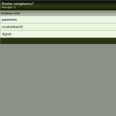
Kimler cevaplamış?
Mesajlar: 3
Kullanıcı ismi
parametre
cicekarikan19
digirek