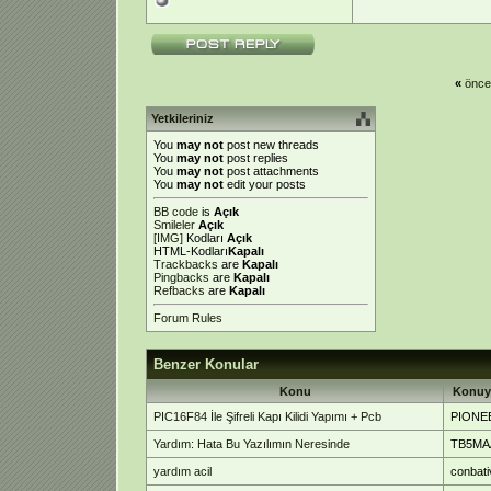
«
önce
Yetkileriniz
You
may not
post new threads
You
may not
post replies
You
may not
post attachments
You
may not
edit your posts
BB code
is
Açık
Smileler
Açık
[IMG]
Kodları
Açık
HTML-Kodları
Kapalı
Trackbacks
are
Kapalı
Pingbacks
are
Kapalı
Refbacks
are
Kapalı
Forum Rules
Benzer Konular
Konu
Konuy
PIC16F84 İle Şifreli Kapı Kilidi Yapımı + Pcb
PIONE
Yardım: Hata Bu Yazılımın Neresinde
TB5MA
yardım acil
conbat