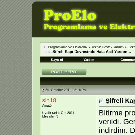
Programlama ve Elektronik
>
Teknik Destek Yardım
>
Elekt
Şifreli Kapı Devresinde Hata Acil Yardım...
Kayıt ol
Yardım
Commun
30. October 2011, 08:18 PM
slh18
Şifreli K
Amatör
Bitirme pro
Üyelik tarihi: Oct 2011
Mesajlar: 3
verildi. Ge
indirdim. 