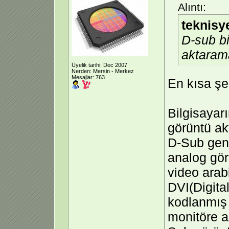
Alıntı:
teknisy
D-sub bi
aktaram
Üyelik tarihi: Dec 2007
Nerden: Mersin - Merkez
Mesajlar: 763
En kısa şe
Bilgisaya
görüntü akt
D-Sub gene
analog görü
video arabi
DVI(Digita
kodlanmış 
monitöre a