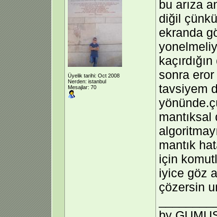
bu arıza an
diğil çünkü
ekranda gö
yonelmeliy
kaçırdığın 
sonra eror
Üyelik tarihi: Oct 2008
Nerden: istanbul
tavsiyem d
Mesajlar: 70
yönünde.çü
mantıksal
algoritmay
mantık hat
için komutl
iyice göz 
çözersin u
________
by GUMUS d