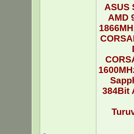
ASUS 
AMD 
1866MHz
CORSAI
CORSA
1600MHz
Sapp
384Bit
Turu