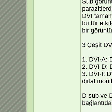
Sub görünt
parazitler
DVI tamame
bu tür etk
bir görüntü
3 Çeşit DV
1. DVI-A: 
2. DVI-D: D
3. DVI-I: 
diital moni
D-sub ve 
bağlantıda