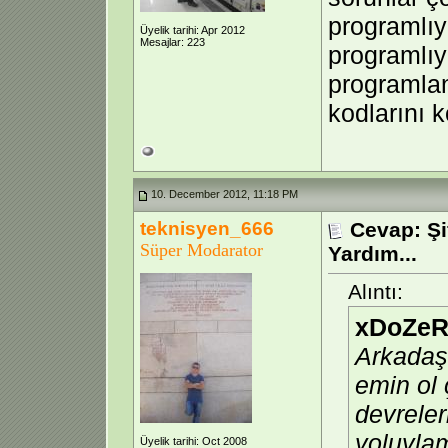
programlı
Üyelik tarihi: Apr 2012
Mesajlar: 223
programlıy
programlan
kodlarını k
10. December 2012, 11:18 PM
teknisyen_666
Cevap: Şi
Süper Modarator
Yardım...
Alıntı:
xDoZeR
Arkadaşı
emin ol 
devrele
yoluyla
Üyelik tarihi: Oct 2008