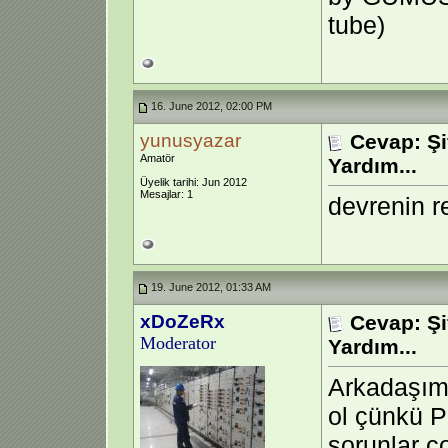
tube)
16. June 2012, 02:00 PM
yunusyazar
Cevap: Şi
Amatör
Yardım...
Üyelik tarihi: Jun 2012
Mesajlar: 1
devrenin r
19. June 2012, 01:33 AM
xDoZeRx
Cevap: Şi
Moderator
Yardım...
Arkadaşım 
ol çünkü P
sorunlar ç