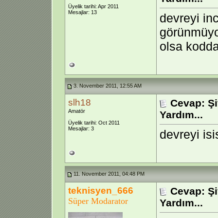
Üyelik tarihi: Apr 2011
Mesajlar: 13
devreyi in
görünmüyo
olsa kodd
3. November 2011, 12:55 AM
slh18
Cevap: Şi
Amatör
Yardım...
Üyelik tarihi: Oct 2011
Mesajlar: 3
devreyi isi
11. November 2011, 04:48 PM
teknisyen_666
Cevap: Şi
Süper Modarator
Yardım...