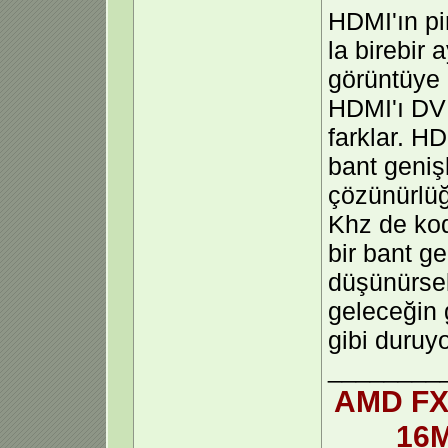
HDMI'ın pi
la birebir
görüntüye 
HDMI'ı DVI
farklar. H
bant geniş
çözünürlüğ
Khz de ko
bir bant g
düşünürs
geleceğin 
gibi duruyo
________
AMD FX
16M