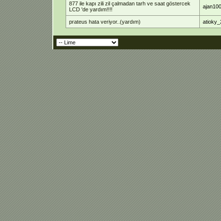
877 ile kapı zili zil çalmadan tarh ve saat göstercek
ajan10
LCD 'de yardım!!!!
prateus hata veriyor..(yardım)
atioky