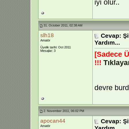
iyi olur..
31. October 2011, 02:38 AM
slh18
Cevap: Şi
Amatör
Yardım...
Üyelik tarihi: Oct 2011
Mesajlar: 3
[Sadece Ü
!!!
Tıklaya
devre bur
2. November 2011, 06:02 PM
apocan44
Cevap: Şi
Amatör
Yardım...