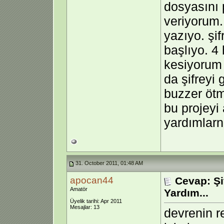
dosyasını 
veriyorum. 
yazıyo. şi
başlıyo. 4 
kesiyorum 
da şifreyi 
buzzer ötm
bu projeyi
yardımlarn
31. October 2011, 01:48 AM
apocan44
Cevap: Şi
Amatör
Yardım...
Üyelik tarihi: Apr 2011
Mesajlar: 13
devrenin r