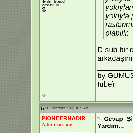
Nerden: istanbul
yoluylam
Mesajlar: 70
yoluyla 
raslanmı
olabilir.
D-sub bir 
arkadaşım
________
by GUMUS d
tube)
11. December 2012, 01:21 AM
PIONEERNADIR
Cevap: Şi
Administrator
Yardım...