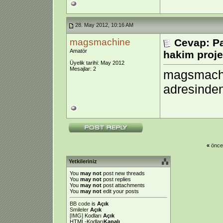
28. May 2012, 10:16 AM
magsmachine
Cevap: P
Amatör
hakim proje
Üyelik tarihi: May 2012
Mesajlar: 2
magsmach
adresinden
«
önce
Yetkileriniz
You
may not
post new threads
You
may not
post replies
You
may not
post attachments
You
may not
edit your posts
BB code
is
Açık
Smileler
Açık
[IMG]
Kodları
Açık
HTML-Kodları
Kapalı