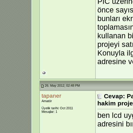
PIC üzerin
önce sayıs
bunları ek
toplamasın
kullanan b
projeyi sa
Konuyla i
adresine v
26. May 2012, 02:48 PM
tapaner
Cevap: P
Amatör
hakim proje
Üyelik tarihi: Oct 2011
Mesajlar: 1
ben lcd uy
adresini b