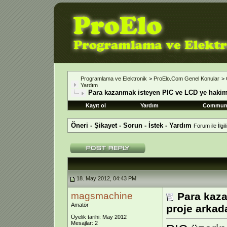
Programlama ve Elektronik
>
ProElo.Com Genel Konular
>
Yardım
Para kazanmak isteyen PIC ve LCD ye hakim
Kayıt ol
Yardım
Commun
Öneri - Şikayet - Sorun - İstek - Yardım
Forum ile İlgi
18. May 2012, 04:43 PM
magsmachine
Para kaz
Amatör
proje arkad
Üyelik tarihi: May 2012
Mesajlar: 2