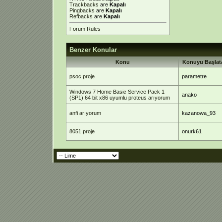
Trackbacks
are
Kapalı
Pingbacks
are
Kapalı
Refbacks
are
Kapalı
Forum Rules
Benzer Konular
Konu
Konuyu Başlat
psoc proje
parametre
Windows 7 Home Basic Service Pack 1
anako
(SP1) 64 bit x86 uyumlu proteus arıyorum
anfi arıyorum
kazanowa_93
8051 proje
onurk61