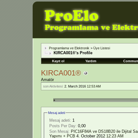
Programlama ve Elektronik
>
Üye Listesi
KIRCA001®'s Profile
Kayıt ol
Yardım
Commun
KIRCA001®
Amatör
son Aktivitesi:
2. March 2016
12:53 AM
»
Mesaj adeti
Mesaj adeti:
1
Posts Per Day:
0,00
Son Mesaj:
PIC16F84A ve DS18B20 ile Dijital S
Yapımı + PCB
4. October 2012
12:23 AM