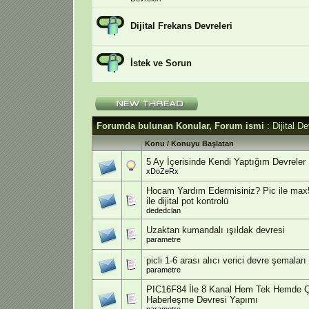
Dijital Frekans Devreleri
İstek ve Sorun
Forumda bulunan Konular, Forum ismi
: Dijital De
Konu
/
Konuyu Başlatan
5 Ay İçerisinde Kendi Yaptığım Devreler
xDoZeRx
Hocam Yardım Edermisiniz? Pic ile max5
ile dijital pot kontrolü
dededclan
Uzaktan kumandalı ışıldak devresi
parametre
picli 1-6 arası alıcı verici devre şemaları
parametre
PIC16F84 İle 8 Kanal Hem Tek Hemde Ç
Haberleşme Devresi Yapımı