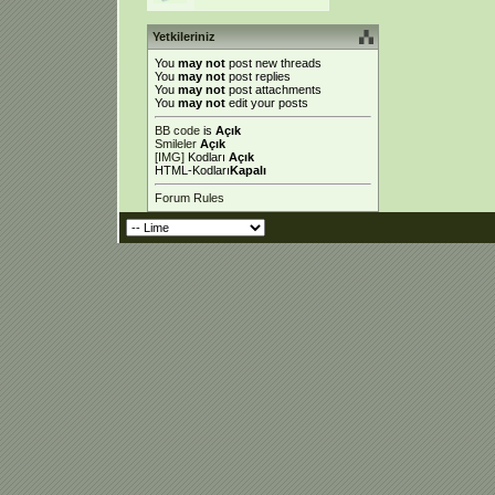
Yetkileriniz
You
may not
post new threads
You
may not
post replies
You
may not
post attachments
You
may not
edit your posts
BB code
is
Açık
Smileler
Açık
[IMG]
Kodları
Açık
HTML-Kodları
Kapalı
Forum Rules