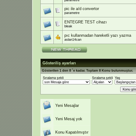
parametre
pic ile a/d convertor
parametre
ENTEGRE TEST cihazı
bleak
pıc kullanmadan hareketli yazı yazma
aslan14can
Gösteriliş ayarları
Gösterilen 1 den 8 ´e kadar. Toplam 8 Konu bulunmuştur.
Sıralama şekli
Sıralama şekli
Yaş
Yeni Mesajlar
Yeni Mesaj yok
Konu Kapatılmıştır