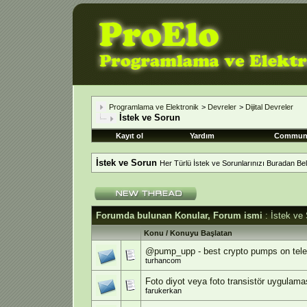
Programlama ve Elektronik
>
Devreler
>
Dijital Devreler
İstek ve Sorun
Kayıt ol
Yardım
Commun
İstek ve Sorun
Her Türlü İstek ve Sorunlarınızı Buradan Belir
Forumda bulunan Konular, Forum ismi
: İstek ve
Konu
/
Konuyu Başlatan
@pump_upp - best crypto pumps on tele
turhancom
Foto diyot veya foto transistör uygulama
farukerkan