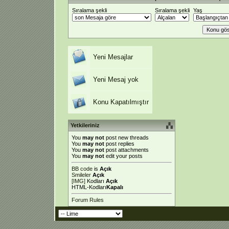
Sıralama şekli
Sıralama şekli
Yaş
Yeni Mesajlar
Yeni Mesaj yok
Konu Kapatılmıştır
Yetkileriniz
You
may not
post new threads
You
may not
post replies
You
may not
post attachments
You
may not
edit your posts
BB code
is
Açık
Smileler
Açık
[IMG]
Kodları
Açık
HTML-Kodları
Kapalı
Forum Rules