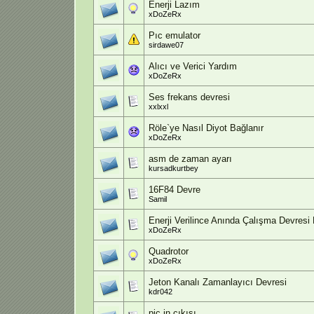
Enerji Lazım
xDoZeRx
Pıc emulator
sirdawe07
Alıcı ve Verici Yardım
xDoZeRx
Ses frekans devresi
xxlxxl
Röle`ye Nasıl Diyot Bağlanır
xDoZeRx
asm de zaman ayarı
kursadkurtbey
16F84 Devre
Samil
Enerji Verilince Anında Çalışma Devresi
xDoZeRx
Quadrotor
xDoZeRx
Jeton Kanalı Zamanlayıcı Devresi
kdr042
pic in çıkışı