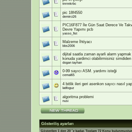
tnrnnkrbc
pic 18f4550
demirci26
PIC16F877 İle Gün Saat Derece Ve Takv
Devre Yapımı pcb
yasso_fist
Malzeme İhtiyacı
bbs2006
dijital saatla zaman ayarli alarm yapmak
konuda yardimci olabilirmisiniz simdiden
dogan tayhan
0-99 sayıcı ASM. yardımı isteği
cemal65
4 bitlik ileri geri asenkon sayıcı nasıl yapı
latifoguz
algoritma problemi
nusi
Gösteriliş ayarları
Gösterilen 1 den 20 ´e kadar. Toplam 72 Konu bulunmuştur